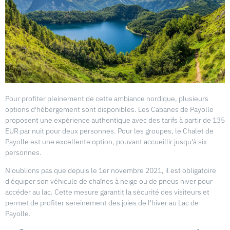
Pour profiter pleinement de cette ambiance nordique, plusieurs
options d'hébergement sont disponibles. Les Cabanes de Payolle
proposent une expérience authentique avec des tarifs à partir de 135
EUR par nuit pour deux personnes. Pour les groupes, le Chalet de
Payolle est une excellente option, pouvant accueillir jusqu'à six
personnes.
N'oublions pas que depuis le 1er novembre 2021, il est obligatoire
d'équiper son véhicule de chaînes à neige ou de pneus hiver pour
accéder au lac. Cette mesure garantit la sécurité des visiteurs et
permet de profiter sereinement des joies de l'hiver au Lac de
Payolle.