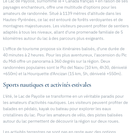
Le Lac de Payolle, surnommé le « Canada français » en raison de ses
paysages enchanteurs, offre une multitude d'options pour les
amateurs de randonnée. Situé à 1139 mètres d'altitude dans les
Hautes-Pyrénées, ce lac est entouré de forêts verdoyantes et de
montagnes majestueuses. Les visiteurs peuvent profiter de sentiers
adaptés à tous les niveaux, allant d'une promenade familiale de 5
kilomètres autour du lac à des parcours plus exigeants.
L'office de tourisme propose six itinéraires balisés, d'une durée de
40 minutes à 2 heures. Pour les plus aventureux, l'ascension du Pic
du Midi offre un panorama à 360 degrés sur la région. Deux
randonnées populaires sont le Plo del Naou (10 km, 4h30, dénivelé
+650m) et la Hourquette d'Ancizan (15 km, 5h, dénivelé +550m).
Sports nautiques et activités estivales
L'été, le Lac de Payolle se transforme en un véritable paradis pour
les amateurs d'activités nautiques. Les visiteurs peuvent profiter de
balades en pédalo, kayak ou bateau pour explorer les eaux
cristallines du lac. Pour les amateurs de vélo, des pistes balisées
autour du lac permettent de découvrir la région sur deux roues.
Les activités terrestres ne sont pas en reste avec des options